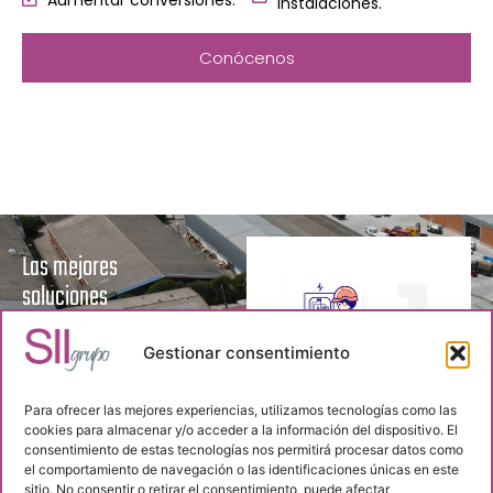
instalaciones.
Conócenos
1
Las mejores
soluciones
Aseguramos
Gestionar consentimiento
calidad en
todos nuestros
Para ofrecer las mejores experiencias, utilizamos tecnologías como las
Proyectos de
cookies para almacenar y/o acceder a la información del dispositivo. El
servicios
consentimiento de estas tecnologías nos permitirá procesar datos como
ingeniería
el comportamiento de navegación o las identificaciones únicas en este
Ralizamos
sitio. No consentir o retirar el consentimiento, puede afectar