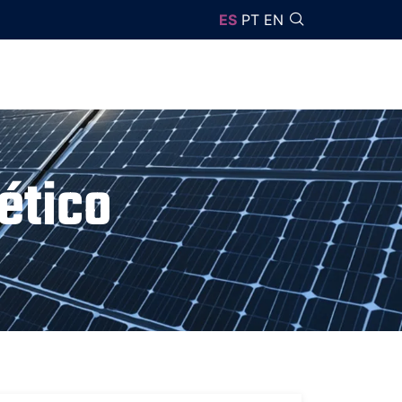
ES
PT
EN
ético