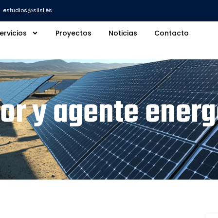
estudios@siisl.es
ervicios
Proyectos
Noticias
Contacto
or y agente energ
o