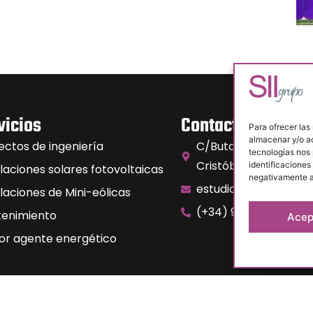
vicios
Contacto
Para ofrecer las
almacenar y/o ac
ectos de ingeniería
C/Butano n°10, Políg
tecnologías nos
Cristóbal . 47012 Vall
identificaciones 
alaciones solares fotovoltaicas
negativamente a 
estudios@siisl.es
alaciones de Mini-eólicas
(+34) 983 208 746
enimiento
Acep
or agente energético
acidad
Política de calidad
Declaración de Desempeño Ambiental
Polít
I S.L. © 2024. Todos los derechos reservados – Desarrollado por TOO