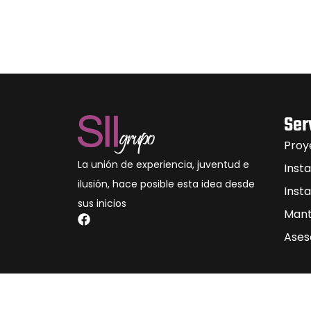
Ser
Proy
La unión de experiencia, juventud e
Inst
ilusión, hace posible esta idea desde
Inst
sus inicios
Mant
Ases
Aviso legal
Política de priv
SI