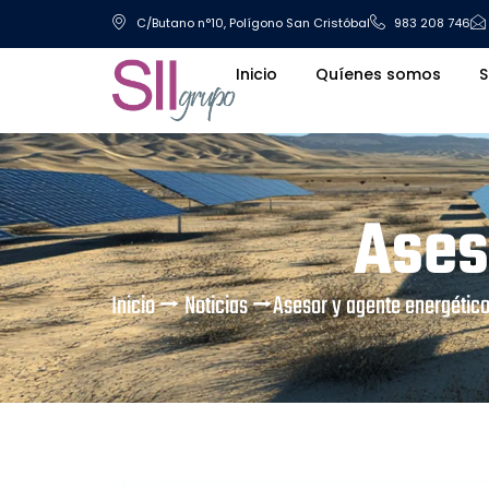
C/Butano n°10, Polígono San Cristóbal
983 208 746
Inicio
Quíenes somos
S
Ases
Inicio
⭢
Noticias
⭢
Asesor y agente energétic